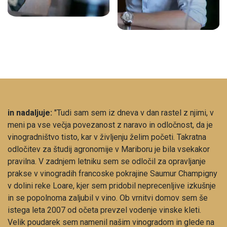
in nadaljuje:
"Tudi sam sem iz dneva v dan rastel z njimi, v
meni pa vse večja povezanost z naravo in odločnost, da je
vinogradništvo tisto, kar v življenju želim početi. Takratna
odločitev za študij agronomije v Mariboru je bila vsekakor
pravilna. V zadnjem letniku sem se odločil za opravljanje
prakse v vinogradih francoske pokrajine Saumur Champigny
v dolini reke Loare, kjer sem pridobil neprecenljive izkušnje
in se popolnoma zaljubil v vino. Ob vrnitvi domov sem še
istega leta 2007 od očeta prevzel vodenje vinske kleti.
Velik poudarek sem namenil našim vinogradom in glede na