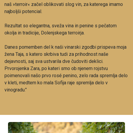
naš »terroir« začel oblikovati slog vin, za katerega imamo
najboljši potencial.
Rezultat so elegantna, sveža vina in penine s pečatom
okolja in tradicije, Dolenjskega terroirja.
Danes pomemben del k naši vinarski zgodbi prispeva moja
žena Taja, s katero skrbiva tudi za prihodnost naše
dejavnosti, saj sva ustvarila dve čudoviti deklici.
Prvorojenka Zara, po kateri smo ob njenem rojstvu
poimenovali našo prvo rosé penino, zelo rada spremlja delo
v kleti, medtem ko mala Sofija raje spremlja delo v
vinogradu."