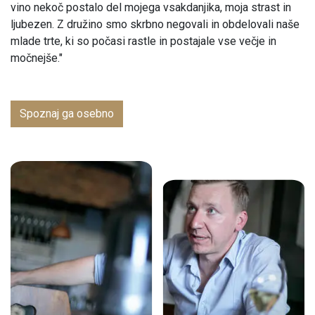
vino nekoč postalo del mojega vsakdanjika, moja strast in
ljubezen. Z družino smo skrbno negovali in obdelovali naše
mlade trte, ki so počasi rastle in postajale vse večje in
močnejše."
Spoznaj ga osebno