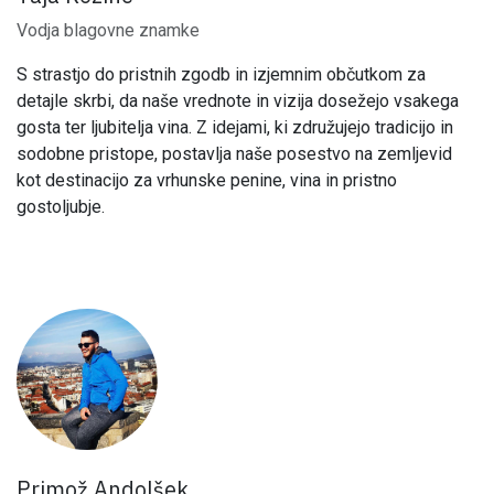
Vodja blagovne znamke
S strastjo do pristnih zgodb in izjemnim občutkom za
detajle skrbi, da naše vrednote in vizija dosežejo vsakega
gosta ter ljubitelja vina. Z idejami, ki združujejo tradicijo in
sodobne pristope, postavlja naše posestvo na zemljevid
kot destinacijo za vrhunske penine, vina in pristno
gostoljubje.
Primož Andolšek