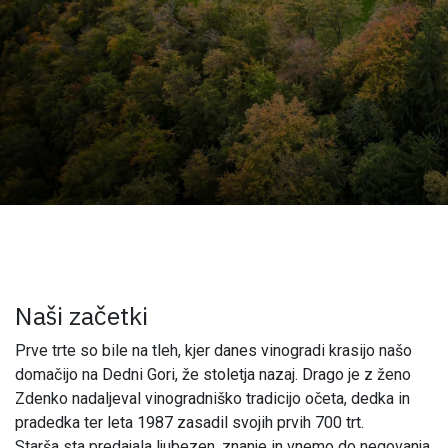
Naši začetki
Prve trte so bile na tleh, kjer danes vinogradi krasijo našo
domačijo na Dedni Gori, že stoletja nazaj. Drago je z ženo
Zdenko nadaljeval vinogradniško tradicijo očeta, dedka in
pradedka ter leta 1987 zasadil svojih prvih 700 trt.
Starša sta predajala ljubezen, znanje in vnemo do negovanja