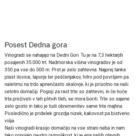
Posest Dedna gora
Vinogradi se nahajajo na Dedni Gori. Tu je na 7,3 hektarjih
posajenih 35.000 trt. Nadmorska višina vinogradov je od
350 pa vse do 500 m. Prst je zelo zahtevna. Najprej tanka
plast ilovice, laporja ter peščenjakov, hitro pod površjem pa
naletimo na trdo apnenčasto skalovje, ki je prisotno na naši
celotni domačiji. Pogoji za rast trte so zahtevni, in če hoče
trta preživeti v teh plitvih tleh, se mora boriti. Trte so sajene
zelo gosto in tako je tudi obremenitev same trte majhna.
Posledično je pridelek grozdja nizek, kakovost pa bistveno
višja.
Naši vinogradi krasijo domačijo na vse strani neba in nam
tako ponujajo pestro raznolikost, ki je ena naših glavnih